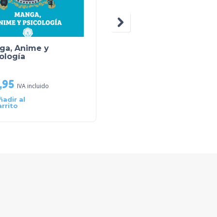
ga, Anime y
Lily System
ología
,95
€
10,00
IVA incluido
IVA incluido
ñadir al
Añadir al
arrito
carrito