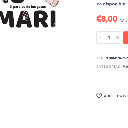
Ya disponible
€
8,00
IVA i
-
+
SKU:
97884196252
CATEGORÍAS:
M
ADD TO WIS