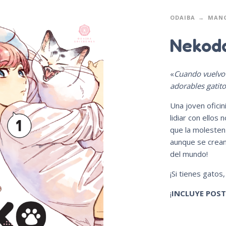
ODAIBA
MAN
Nekoda
«
Cuando vuelvo 
adorables gatito
Una joven oficin
lidiar con ellos 
que la molesten 
aunque se crean 
del mundo!
¡Si tienes gatos
¡
INCLUYE POST