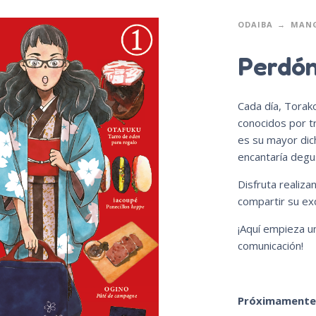
ODAIBA
MAN
Perdón
Cada día, Torako
conocidos por tr
es su mayor dich
encantaría degu
Disfruta realiza
compartir su ex
¡Aquí empieza 
comunicación!
Próximamente